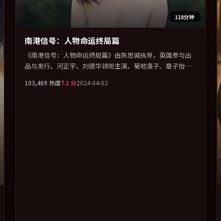
118分钟
南港信号：人物命运终局篇
《南港信号：人物命运终局篇》由陈思诚执导，英国参与出
品与发行。河正宇、刘德华领衔主演，菊地凛子、章子怡、
汤唯联袂出演。用悬疑外壳包裹对家庭与归属的柔软书写。
103,469
热度
7.1
分
2024-04-02
全片以「科幻」类型为骨架，在叙事、表演与视听上力求统
一。定于 2024-01-25 在内地院线及主流平台同步亮相，2024
年度话题片中口碑稳健，适合喜欢强情节与人物弧光的观众
完整观看。