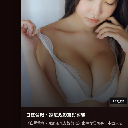
173分钟
白昼营救·家庭观影友好剪辑
《白昼营救·家庭观影友好剪辑》由奉俊昊执导，中国大陆