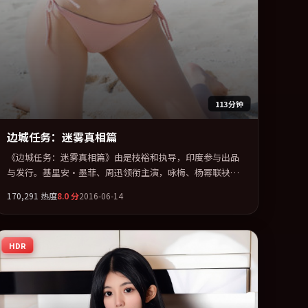
113分钟
边城任务：迷雾真相篇
《边城任务：迷雾真相篇》由是枝裕和执导，印度参与出品
与发行。基里安·墨菲、周迅领衔主演，咏梅、杨幂联袂出
演。在信任崩塌与自我救赎之间反复拉扯。全片以「犯罪」
170,291
热度
8.0
分
2016-06-14
类型为骨架，在叙事、表演与视听上力求统一。定于 2016-
12-10 在内地院线及主流平台同步亮相，2016 年度话题片中
口碑稳健，适合喜欢强情节与人物弧光的观众完整观看。
HDR