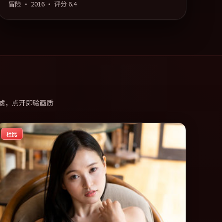
冒险
·
2016
· 评分
6.4
滤，点开即验画质
杜比