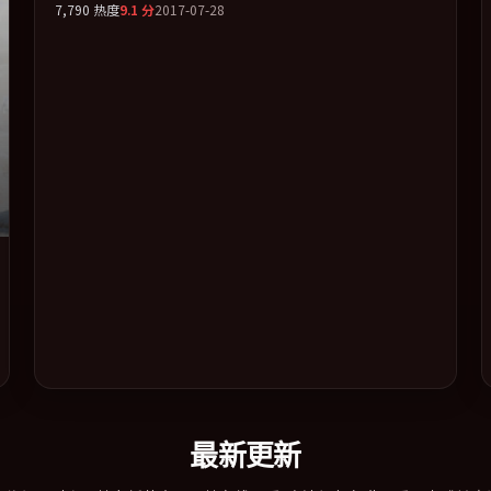
7,790
热度
9.1
分
2017-07-28
软书写。全片以「传记」类型为骨架，在叙事、表演与视听
上力求统一。定于 2017-07-03 在内地院线及主流平台同步亮
相，2017 年度话题片中口碑稳健，适合喜欢强情节与人物弧
光的观众完整观看。
最新更新