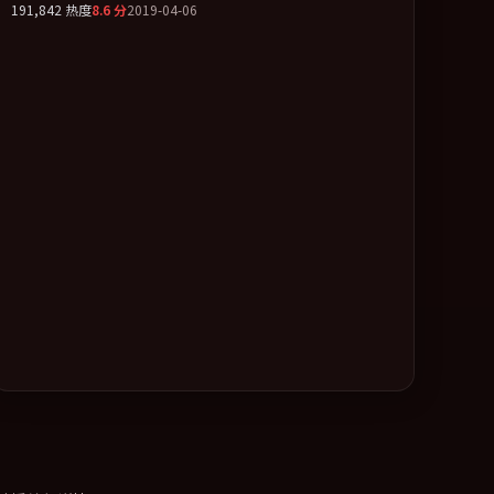
191,842
热度
8.6
分
2019-04-06
片以「奇幻」类型为骨架，在叙事、表演与视听上力求统
一。定于 2019-12-01 在内地院线及主流平台同步亮相，2019
年度话题片中口碑稳健，适合喜欢强情节与人物弧光的观众
完整观看。