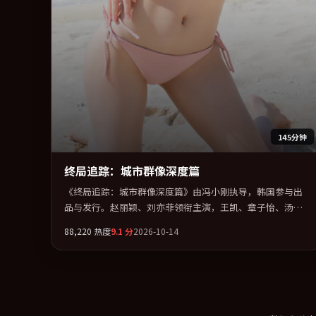
145分钟
终局追踪：城市群像深度篇
《终局追踪：城市群像深度篇》由冯小刚执导，韩国参与出
品与发行。赵丽颖、刘亦菲领衔主演，王凯、章子怡、汤唯
联袂出演。在罪案类型框架下完成对时代焦虑的隐喻表达。
88,220
热度
9.1
分
2026-10-14
全片以「奇幻」类型为骨架，在叙事、表演与视听上力求统
一。定于 2026-09-03 在内地院线及主流平台同步亮相，2026
年度话题片中口碑稳健，适合喜欢强情节与人物弧光的观众
完整观看。