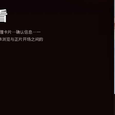
看
懂卡片—确认信息—一
单浏览与正片开场之间的