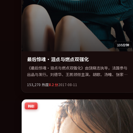
135分钟
最后惊魂·泪点与燃点双强化
《最后惊魂·泪点与燃点双强化》由饶晓志执导，法国参与
出品与发行。刘德华、王凯领衔主演，胡歌、汤唯、张家
辉、周冬雨联袂出演。公路、追车与心理战三线并进，张力
153,270
热度
8.2
分
2017-08-11
持续堆叠。全片以「传记」类型为骨架，在叙事、表演与视
听上力求统一。定于 2017-11-25 在内地院线及主流平台同步
亮相，2017 年度话题片中口碑稳健，适合喜欢强情节与人物
韩剧
弧光的观众完整观看。