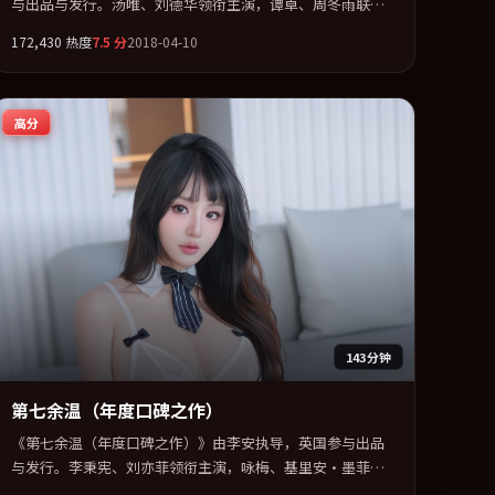
与出品与发行。汤唯、刘德华领衔主演，谭卓、周冬雨联袂
出演。群像并立，每个人物都背负不可告人的过去。全片以
172,430
热度
7.5
分
2018-04-10
「奇幻」类型为骨架，在叙事、表演与视听上力求统一。定
于 2018-06-21 在内地院线及主流平台同步亮相，2018 年度
话题片中口碑稳健，适合喜欢强情节与人物弧光的观众完整
高分
观看。
143分钟
第七余温（年度口碑之作）
《第七余温（年度口碑之作）》由李安执导，英国参与出品
与发行。李秉宪、刘亦菲领衔主演，咏梅、基里安·墨菲联
袂出演。多条时间线交织，真相在最后一刻才缓缓合拢。全