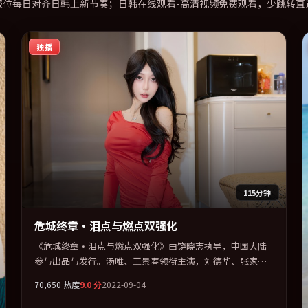
报位每日对齐日韩上新节奏；日韩在线观看-高清视频免费观看，少跳转直
独播
115分钟
危城终章·泪点与燃点双强化
《危城终章·泪点与燃点双强化》由饶晓志执导，中国大陆
参与出品与发行。汤唯、王景春领衔主演，刘德华、张家辉
联袂出演。节奏凌厉，情绪在克制与爆发之间精准摆荡。全
70,650
热度
9.0
分
2022-09-04
片以「犯罪」类型为骨架，在叙事、表演与视听上力求统
一。定于 2022-05-23 在内地院线及主流平台同步亮相，2022