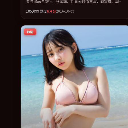
参与出品与发行。张家辉、刘青云领衔主演，郭富城、周
迅、张译联袂出演。把一场意外写成对命运与选择的漫长追
185,099
热度
6.4
分
2016-10-09
问。全片以「冒险」类型为骨架，在叙事、表演与视听上力
求统一。定于 2016-09-08 在内地院线及主流平台同步亮相，
2016 年度话题片中口碑稳健，适合喜欢强情节与人物弧光的
韩剧
观众完整观看。