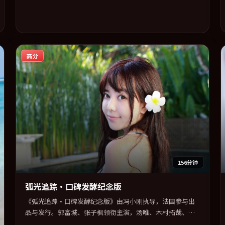
高分
156分钟
弧光追踪·口碑发酵纪念版
《弧光追踪·口碑发酵纪念版》由冯小刚执导，法国参与出
品与发行。郭富城、张子枫领衔主演，汤唯、木村拓哉、松
田龙平、咏梅联袂出演。用悬疑外壳包裹对家庭与归属的柔